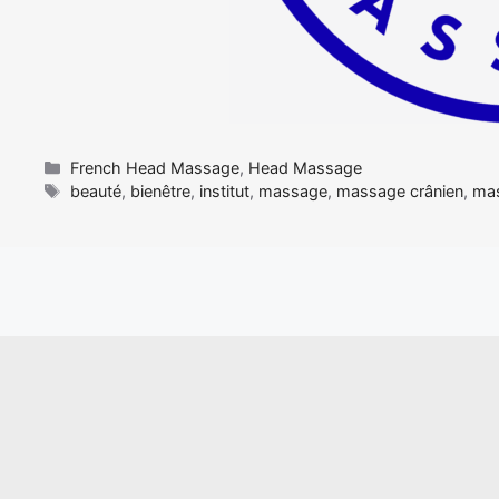
Catégories
French Head Massage
,
Head Massage
Étiquettes
beauté
,
bienêtre
,
institut
,
massage
,
massage crânien
,
mas