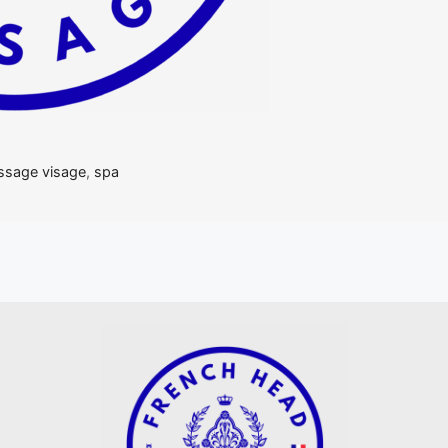
sage visage
,
spa