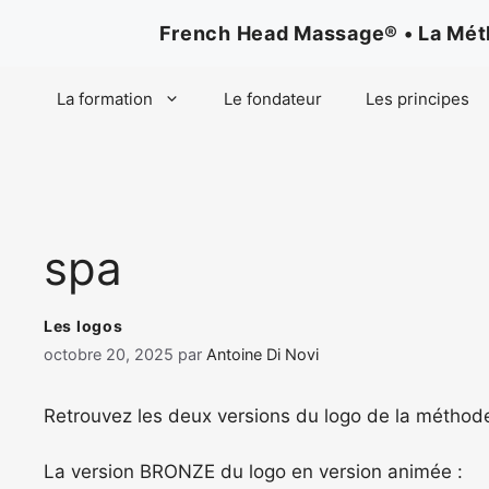
Aller
French Head Massage® • La Métho
au
contenu
La formation
Le fondateur
Les principes
spa
Les logos
octobre 20, 2025
par
Antoine Di Novi
Retrouvez les deux versions du logo de la méth
La version BRONZE du logo en version animée :