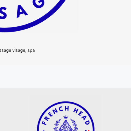
sage visage
,
spa