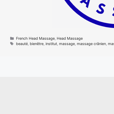
Catégories
French Head Massage
,
Head Massage
Étiquettes
beauté
,
bienêtre
,
institut
,
massage
,
massage crânien
,
mas