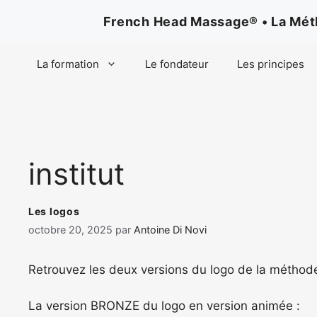
Aller
French Head Massage® • La Métho
au
contenu
La formation
Le fondateur
Les principes
institut
Les logos
octobre 20, 2025
par
Antoine Di Novi
Retrouvez les deux versions du logo de la méth
La version BRONZE du logo en version animée :