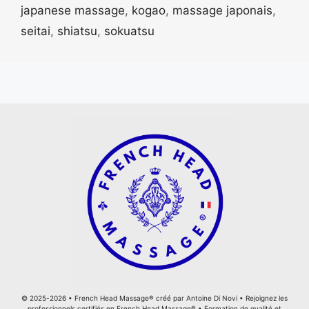
japanese massage
,
kogao
,
massage japonais
,
seitai
,
shiatsu
,
sokuatsu
© 2025-2026 •
French Head Massage®
créé par
Antoine Di Novi
•
Rejoignez les
professionnels certifiés en French Head Massage®
•
Formation de qualité et