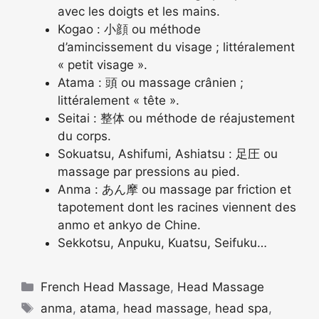
avec les doigts et les mains.
Kogao : 小顔 ou méthode
d’amincissement du visage ; littéralement
« petit visage ».
Atama : 頭 ou massage crânien ;
littéralement « tête ».
Seitai : 整体 ou méthode de réajustement
du corps.
Sokuatsu, Ashifumi, Ashiatsu : 足圧 ou
massage par pressions au pied.
Anma : あん摩 ou massage par friction et
tapotement dont les racines viennent des
anmo et ankyo de Chine.
Sekkotsu, Anpuku, Kuatsu, Seifuku…
Catégories
French Head Massage
,
Head Massage
Étiquettes
anma
,
atama
,
head massage
,
head spa
,