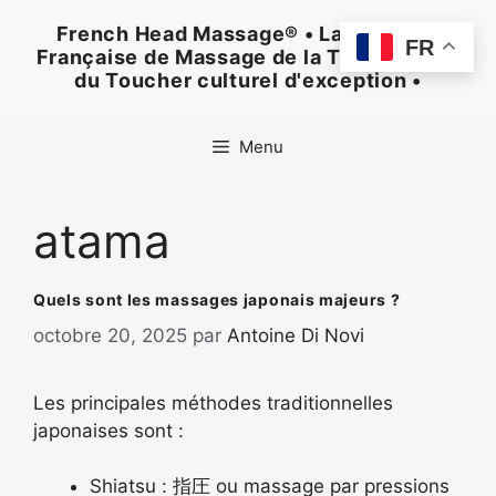
Aller
French Head Massage® • La Méthode
au
FR
Française de Massage de la Tête • Un Art
contenu
du Toucher culturel d'exception •
Menu
atama
Quels sont les massages japonais majeurs ?
octobre 20, 2025
par
Antoine Di Novi
Les principales méthodes traditionnelles
japonaises sont :
Shiatsu : 指圧 ou massage par pressions