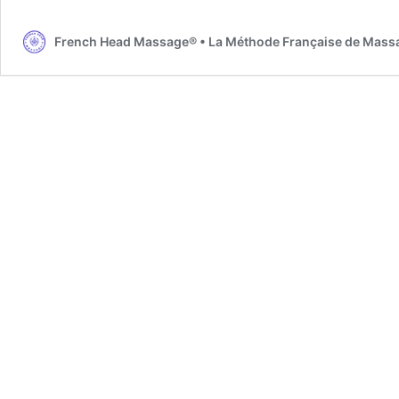
massag
français
French Head Massage® • La Méthode Française de Massage